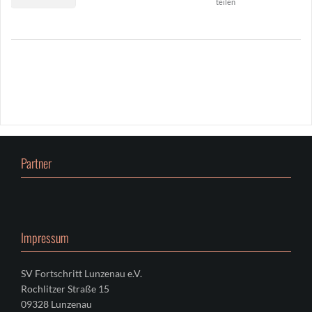
teilen
2
15
0
Partner
Impressum
SV Fortschritt Lunzenau e.V.
Rochlitzer Straße 15
09328 Lunzenau