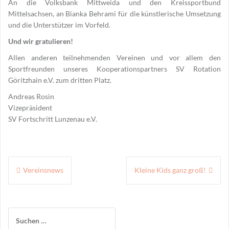
An die Volksbank Mittweida und den Kreissportbund
Mittelsachsen, an Bianka Behrami für die künstlerische Umsetzung
und die Unterstützer im Vorfeld.
Und wir gratulieren!
Allen anderen teilnehmenden Vereinen und vor allem den
Sportfreunden unseres Kooperationspartners SV Rotation
Göritzhain e.V. zum dritten Platz.
Andreas Rosin
Vizepräsident
SV Fortschritt Lunzenau e.V.
Beitragsnavigation
Vereinsnews
Kleine Kids ganz groß!
Suchen
nach: