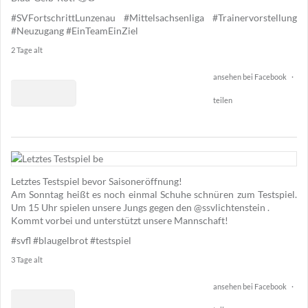
#SVFortschrittLunzenau
#Mittelsachsenliga
#Trainervorstellung
#Neuzugang
#EinTeamEinZiel
2 Tage alt
ansehen bei Facebook
·
teilen
1
85
Letztes Testspiel bevor Saisoneröffnung!
12
Am Sonntag heißt es noch einmal Schuhe schnüren zum Testspiel.
Um 15 Uhr spielen unsere Jungs gegen den @ssvlichtenstein .
Kommt vorbei und unterstützt unsere Mannschaft!
#svfl
#blaugelbrot
#testspiel
3 Tage alt
ansehen bei Facebook
·