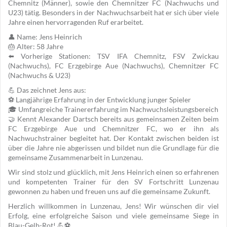
Chemnitz (Männer), sowie den Chemnitzer FC (Nachwuchs und
U23) tätig. Besonders in der Nachwuchsarbeit hat er sich über viele
Jahre einen hervorragenden Ruf erarbeitet.
👤 Name: Jens Heinrich
🎂 Alter: 58 Jahre
⬅️ Vorherige Stationen: TSV IFA Chemnitz, FSV Zwickau
(Nachwuchs), FC Erzgebirge Aue (Nachwuchs), Chemnitzer FC
(Nachwuchs & U23)
💪 Das zeichnet Jens aus:
⚽ Langjährige Erfahrung in der Entwicklung junger Spieler
🎓 Umfangreiche Trainererfahrung im Nachwuchsleistungsbereich
🤝 Kennt Alexander Dartsch bereits aus gemeinsamen Zeiten beim
FC Erzgebirge Aue und Chemnitzer FC, wo er ihn als
Nachwuchstrainer begleitet hat. Der Kontakt zwischen beiden ist
über die Jahre nie abgerissen und bildet nun die Grundlage für die
gemeinsame Zusammenarbeit in Lunzenau.
Wir sind stolz und glücklich, mit Jens Heinrich einen so erfahrenen
und kompetenten Trainer für den SV Fortschritt Lunzenau
gewonnen zu haben und freuen uns auf die gemeinsame Zukunft.
Herzlich willkommen in Lunzenau, Jens! Wir wünschen dir viel
Erfolg, eine erfolgreiche Saison und viele gemeinsame Siege in
Blau-Gelb-Rot! 💪⚽