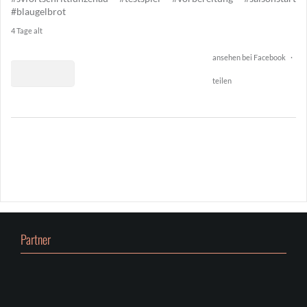
#blaugelbrot
4 Tage alt
ansehen bei Facebook
·
teilen
0
26
0
Partner