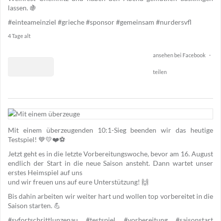
lassen. 🍇
#einteameinziel
#grieche
#sponsor
#gemeinsam
#nurdersvfl
4 Tage alt
ansehen bei Facebook
·
teilen
1
49
Mit einem überzeugenden 10:1-Sieg beenden wir das heutige
2
Testspiel! 💙💛❤️⚽️
Jetzt geht es in die letzte Vorbereitungswoche, bevor am 16. August
endlich der Start in die neue Saison ansteht. Dann wartet unser
erstes Heimspiel auf uns
und wir freuen uns auf eure Unterstützung! 🙌
Bis dahin arbeiten wir weiter hart und wollen top vorbereitet in die
Saison starten. 💪
#svfortschrittlunzenau
#testspiel
#vorbereitung
#saisonstart