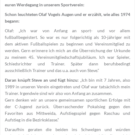
euren Werdegang in unserem Sportverein:
Schon leuchteten Olaf Vogels Augen und er erzählt, wie alles 1974
begann:
Olaf: „Ich war von Anfang an sport- und vor allem
fußballbegeistert. So war es nur folgerichtig als 10-jähriger mit
dem aktiven Fußballspielen zu beginnen und Vereinsmitglied zu
werden. Gern erinnere ich mich an die Überreichung der Urkunde
zu meinem 45. Vereinsmitgliedschaftsjubiläum. Ich war Spieler,
Schiedsrichter und Trainer. Später dann berufsbedingt
ausschließlich Trainer und das u.a. auch von Steve.“
Daran knüpft Steve an und fügt hinzu:
„Ich bin mit 7 Jahren, also
1989 in unseren Verein eingetreten und Olaf war tatsächlich mein
Trainer. Irgendwie sind wir also von Anfang an zusammen.
Gern denken wir an unsere gemeinsamen sportlichen Erfolge mit
der C-Jugend zurück. Überraschender Pokalsieg gegen den
Favoriten aus Mittweida, Aufstiegsspiel gegen Raschau und
Aufstieg in die Bezirksklasse.“
Daraufhin geraten die beiden ins Schwelgen und würden