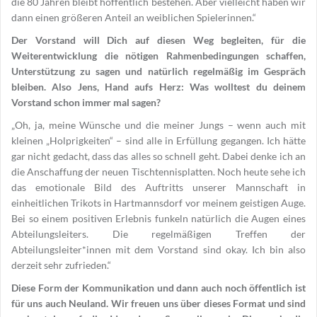
die 80 Jahren bleibt hoffentlich bestehen. Aber vielleicht haben wir
dann einen größeren Anteil an weiblichen Spielerinnen.“
Der Vorstand will Dich auf diesen Weg begleiten, für die
Weiterentwicklung die nötigen Rahmenbedingungen schaffen,
Unterstützung zu sagen und natürlich regelmäßig im Gespräch
bleiben. Also Jens, Hand aufs Herz: Was wolltest du deinem
Vorstand schon immer mal sagen?
„Oh, ja, meine Wünsche und die meiner Jungs – wenn auch mit
kleinen „Holprigkeiten“ – sind alle in Erfüllung gegangen. Ich hätte
gar nicht gedacht, dass das alles so schnell geht. Dabei denke ich an
die Anschaffung der neuen Tischtennisplatten. Noch heute sehe ich
das emotionale Bild des Auftritts unserer Mannschaft in
einheitlichen Trikots in Hartmannsdorf vor meinem geistigen Auge.
Bei so einem positiven Erlebnis funkeln natürlich die Augen eines
Abteilungsleiters. Die regelmäßigen Treffen der
Abteilungsleiter*innen mit dem Vorstand sind okay. Ich bin also
derzeit sehr zufrieden.“
Diese Form der Kommunikation und dann auch noch öffentlich ist
für uns auch Neuland. Wir freuen uns über dieses Format und sind