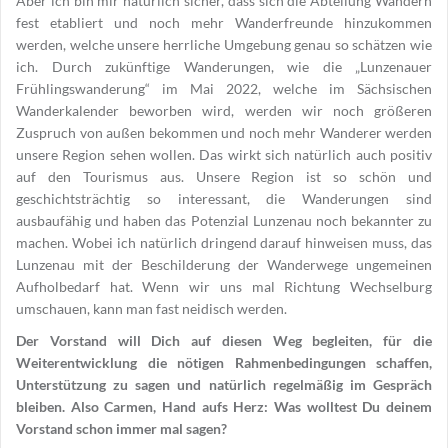
Aber ich bin mir natürlich sicher, dass sich die Abteilung Wandern
fest etabliert und noch mehr Wanderfreunde hinzukommen
werden, welche unsere herrliche Umgebung genau so schätzen wie
ich. Durch zukünftige Wanderungen, wie die „Lunzenauer
Frühlingswanderung“ im Mai 2022, welche im Sächsischen
Wanderkalender beworben wird, werden wir noch größeren
Zuspruch von außen bekommen und noch mehr Wanderer werden
unsere Region sehen wollen. Das wirkt sich natürlich auch positiv
auf den Tourismus aus. Unsere Region ist so schön und
geschichtsträchtig so interessant, die Wanderungen sind
ausbaufähig und haben das Potenzial Lunzenau noch bekannter zu
machen. Wobei ich natürlich dringend darauf hinweisen muss, das
Lunzenau mit der Beschilderung der Wanderwege ungemeinen
Aufholbedarf hat. Wenn wir uns mal Richtung Wechselburg
umschauen, kann man fast neidisch werden.
Der Vorstand will Dich auf diesen Weg begleiten, für die
Weiterentwicklung die nötigen Rahmenbedingungen schaffen,
Unterstützung zu sagen und natürlich regelmäßig im Gespräch
bleiben. Also Carmen, Hand aufs Herz: Was wolltest Du deinem
Vorstand schon immer mal sagen?