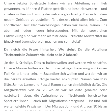
Unsere jetzige Spielstätte haben wir als Abteilung sehr lieb
gewonnen, es können 6 Platten gestellt und bespielt werden – und
spielen wollen im Trainingsbetrieb alle gleichzeitig. Das sich in dem
neuem Gebäude vorzustellen, fällt derzeit nicht allen leicht. Zum
sportlichen Teil: Nachwuchssorgen haben wir keine, freuen uns
aber auf jeden neuen Interessenten. Mit der sportlichen
Entwicklung sind wir mehr als zufrieden. Erreichte Meistertitel im
Einzel- und Jugendbereich machen uns sehr stolz!“
Da gleich die Frage hinterher: Wo siehst Du die Abteilung
Tischtennis in Zukunft, vielleicht so in 2 Jahren?
„In der 1. Kreisliga. Dies zu halten wollen und werden wir schaffen.
Unsere Mannschaften werden in der jetzigen Besetzung auf keinen
Fall Kellerkinder sein. Im Jugendbereich wollen und werden wir an
die bereits erzielten Erfolge weiter anknüpfen. Namen wie Max
Sitte, Jannes Lange und Pascal Ramm stehen sinnbildlich dafür. Die
Mitgliederzahl von ca. 25 wollen wir bis dato gehalten oder
gesteigert haben, die Aufnahme von Tischtennis begeisterten
Sportlern*innen – auch mit Migrationshintergrund – ist und soll
weiter gelebte Praxis sein. Der Mix aus Jung und Alt, von 10 bis an