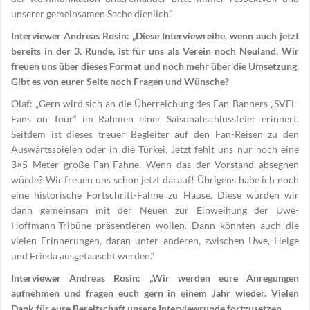
unserer gemeinsamen Sache dienlich.“
Interviewer Andreas Rosin: „Diese Interviewreihe, wenn auch jetzt
bereits in der 3. Runde, ist für uns als Verein noch Neuland. Wir
freuen uns über dieses Format und noch mehr über die Umsetzung.
Gibt es von eurer Seite noch Fragen und Wünsche?
Olaf: „Gern wird sich an die Überreichung des Fan-Banners „SVFL-
Fans on Tour“ im Rahmen einer Saisonabschlussfeier erinnert.
Seitdem ist dieses treuer Begleiter auf den Fan-Reisen zu den
Auswärtsspielen oder in die Türkei. Jetzt fehlt uns nur noch eine
3×5 Meter große Fan-Fahne. Wenn das der Vorstand absegnen
würde? Wir freuen uns schon jetzt darauf! Übrigens habe ich noch
eine historische Fortschritt-Fahne zu Hause. Diese würden wir
dann gemeinsam mit der Neuen zur Einweihung der Uwe-
Hoffmann-Tribüne präsentieren wollen. Dann könnten auch die
vielen Erinnerungen, daran unter anderen, zwischen Uwe, Helge
und Frieda ausgetauscht werden.“
Interviewer Andreas Rosin: „Wir werden eure Anregungen
aufnehmen und fragen euch gern in einem Jahr wieder. Vielen
Dank für eure Bereitschaft unsere Interviewrunde fortzusetzen.