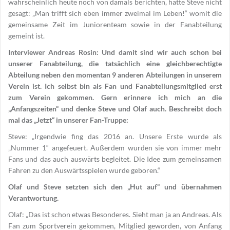
wahrscheinlich heute noch von damals berichten, hätte Steve nicht
gesagt: „Man trifft sich eben immer zweimal im Leben!“ womit die
gemeinsame Zeit im Juniorenteam sowie in der Fanabteilung
gemeint ist.
Interviewer Andreas Rosin: Und damit sind wir auch schon bei
unserer Fanabteilung, die tatsächlich eine gleichberechtigte
Abteilung neben den momentan 9 anderen Abteilungen in unserem
Verein ist. Ich selbst bin als Fan und Fanabteilungsmitglied erst
zum Verein gekommen. Gern erinnere ich mich an die
„Anfangszeiten“ und denke Steve und Olaf auch. Beschreibt doch
mal das „Jetzt“ in unserer Fan-Truppe:
Steve: „Irgendwie fing das 2016 an. Unsere Erste wurde als
„Nummer 1“ angefeuert. Außerdem wurden sie von immer mehr
Fans und das auch auswärts begleitet. Die Idee zum gemeinsamen
Fahren zu den Auswärtsspielen wurde geboren.“
Olaf und Steve setzten sich den „Hut auf“ und übernahmen
Verantwortung.
Olaf: „Das ist schon etwas Besonderes. Sieht man ja an Andreas. Als
Fan zum Sportverein gekommen, Mitglied geworden, von Anfang