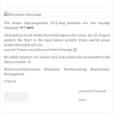
1
49
Mit einem überzeugenden 10:1-Sieg beenden wir das heutige
2
Testspiel! 💙💛❤️⚽️
Jetzt geht es in die letzte Vorbereitungswoche, bevor am 16. August
endlich der Start in die neue Saison ansteht. Dann wartet unser
erstes Heimspiel auf uns
und wir freuen uns auf eure Unterstützung! 🙌
Bis dahin arbeiten wir weiter hart und wollen top vorbereitet in die
Saison starten. 💪
#svfortschrittlunzenau
#testspiel
#vorbereitung
#saisonstart
#blaugelbrot
4 Tage alt
ansehen bei Facebook
·
teilen
0