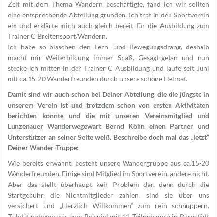
Zeit mit dem Thema Wandern beschäftigte, fand ich wir sollten
eine entsprechende Abteilung gründen. Ich trat in den Sportverein
ein und erklärte mich auch gleich bereit für die Ausbildung zum
Trainer C Breitensport/Wandern.
Ich habe so bisschen den Lern- und Bewegungsdrang, deshalb
macht mir Weiterbildung immer Spaß. Gesagt-getan und nun
stecke ich mitten in der Trainer C Ausbildung und laufe seit Juni
mit ca.15-20 Wanderfreunden durch unsere schöne Heimat.
Damit sind wir auch schon bei Deiner Abteilung, die die jüngste in
unserem Verein ist und trotzdem schon von ersten Aktivitäten
berichten konnte und die mit unseren Vereinsmitglied und
Lunzenauer Wanderwegewart Bernd Köhn einen Partner und
Unterstützer an seiner Seite weiß. Beschreibe doch mal das „jetzt“
Deiner Wander-Truppe:
Wie bereits erwähnt, besteht unsere Wandergruppe aus ca.15-20
Wanderfreunden. Einige sind Mitglied im Sportverein, andere nicht.
Aber das stellt überhaupt kein Problem dar, denn durch die
Startgebühr, die Nichtmitglieder zahlen, sind sie über uns
versichert und „Herzlich Willkommen“ zum rein schnuppern.
Zuletzt nahmen wir zum Beispiel mit 11 Teilnehmern in Burgstädt