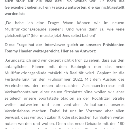
auch stolz auf die Idee dazu. So wollen wir Dir noch die
Gelegenheit geben auf ein Frage zu antworten, die gar nicht gestellt
worden ist:
„Da habe ich eine Frage: Wann können wir im neuem
Multifunktionsgebäude spielen? Und wenn dann ja, wie viele
gleichzeitig??? (hier musste jetzt Jens selbst lachen)“
Diese Frage hat der Interviewer gleich an unseren Präsidenten
Tommy Haeder weitergereicht. Hier seine Antwort:
„Grundsätzlich sind wir derzeit richtig froh zu sehen, dass aus den
anfänglichen Plänen mit dem Baubeginn nun das neue
Multifunktionsgebäude tatsächlich Realität wird. Geplant ist die
Fertigstellung für den Frühsommer 2022. Mit dem Ausbau des
Vereinsheims, der neuen überdachten Zuschauerterrasse mit
Verkaufscontainer, einer neuen Sitzplatztribüne wollen wir aber
zeitgleich unsere Sportstätte Stadion an der Rochlitzer Straße
weiter aufwerten und zum zentralen Anlaufpunkt unseres
Vereinslebens machen. Dabei ist uns im Vorstand aber allen
bewusst, dass wir auch zukünftig die städtischen Turnhallen weiter
nutzen werden und wollen. Denn das neue Gebäude mit der 180