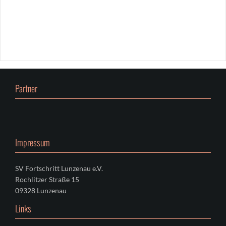
26
0
Partner
Impressum
SV Fortschritt Lunzenau e.V.
Rochlitzer Straße 15
09328 Lunzenau
Links