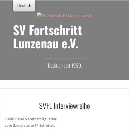
Zum
Deutsch
Inhalt
springen
SV Fortschritt
Lunzenau e.V.
Tradition seit 1950.
SVFL Interviewreihe
Hallo liebe Vereinsmitglieder,
sportbegeisterte Mitstreiter,