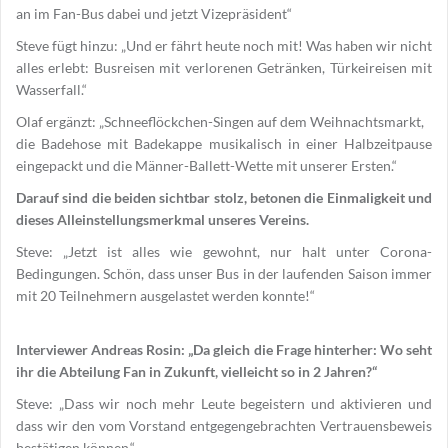
an im Fan-Bus dabei und jetzt Vizepräsident“
Steve fügt hinzu: „Und er fährt heute noch mit! Was haben wir nicht
alles erlebt: Busreisen mit verlorenen Getränken, Türkeireisen mit
Wasserfall.“
Olaf ergänzt: „Schneeflöckchen-Singen auf dem Weihnachtsmarkt,
die Badehose mit Badekappe musikalisch in einer Halbzeitpause
eingepackt und die Männer-Ballett-Wette mit unserer Ersten.“
Darauf sind die beiden sichtbar stolz, betonen die Einmaligkeit und
dieses Alleinstellungsmerkmal unseres Vereins.
Steve: „Jetzt ist alles wie gewohnt, nur halt unter Corona-
Bedingungen. Schön, dass unser Bus in der laufenden Saison immer
mit 20 Teilnehmern ausgelastet werden konnte!“
Interviewer Andreas Rosin: „Da gleich die Frage hinterher: Wo seht
ihr die Abteilung Fan in Zukunft, vielleicht so in 2 Jahren?“
Steve: „Dass wir noch mehr Leute begeistern und aktivieren und
dass wir den vom Vorstand entgegengebrachten Vertrauensbeweis
bestätigen können.“