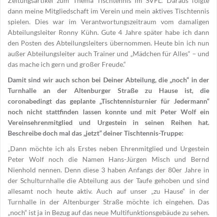
Zeitungsartikel zum Thema Tischtennis im SVFL. Daraus folgte
dann meine Mitgliedschaft im Verein und mein aktives Tischtennis
spielen. Dies war im Verantwortungs­zeitraum vom damaligen
Abteilungsleiter Ronny Kühn. Gute 4 Jahre später habe ich dann
den Posten des Abteilungsleiters übernommen. Heute bin ich nun
außer Abteilungsleiter auch Trainer und „Mädchen für Alles“ – und
das mache ich gern und großer Freude.“
Damit sind wir auch schon bei Deiner Abteilung, die „noch“ in der
Turnhalle an der Altenburger Straße zu Hause ist, die
coronabedingt das geplante „Tischtennisturnier für Jedermann“
noch nicht stattfinden lassen konnte und mit Peter Wolf ein
Vereinsehrenmitglied und Urgestein in seinen Reihen hat.
Beschreibe doch mal das „jetzt“ deiner Tischtennis-Truppe:
„Dann möchte ich als Erstes neben Ehrenmitglied und Urgestein
Peter Wolf noch die Namen Hans-Jürgen Misch und Bernd
Nienhold nennen. Denn diese 3 haben Anfangs der 80er Jahre in
der Schulturnhalle die Abteilung aus der Taufe gehoben und sind
allesamt noch heute aktiv. Auch auf unser „zu Hause“ in der
Turnhalle in der Altenburger Straße möchte ich eingehen. Das
„noch“ ist ja in Bezug auf das neue Multifunktionsgebäude zu sehen.