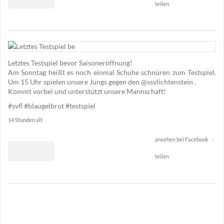
teilen
1
24
Letztes Testspiel bevor Saisoneröffnung!
1
Am Sonntag heißt es noch einmal Schuhe schnüren zum Testspiel.
Um 15 Uhr spielen unsere Jungs gegen den @ssvlichtenstein .
Kommt vorbei und unterstützt unsere Mannschaft!
#svfl
#blaugelbrot
#testspiel
14 Stunden alt
ansehen bei Facebook
·
teilen
2
14
0