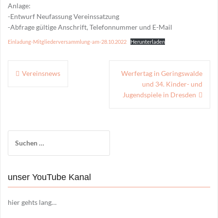
Anlage:
-Entwurf Neufassung Vereinssatzung
-Abfrage gültige Anschrift, Telefonnummer und E-Mail
Einladung-Mitgliederversammlung-am-28.10.2022
Herunterladen
Beitragsnavigation
Vereinsnews
Werfertag in Geringswalde
und 34. Kinder- und
Jugendspiele in Dresden
Suchen
nach:
unser YouTube Kanal
hier gehts lang…