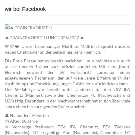
wir bei Facebook
🔥 TRAINERVORSTELLUNG 2026/2027 🔥
💙💛❤️ Unser Teammanager Matthias Müllrich begrüßt unseren
neuen Cheftrainer an der Seitenlinie: Jens Heinrich!
Die Freie Presse hat es bereits berichtet – nun möchten wir euch
unseren neuen Trainer auch offiziell vorstellen. Mit Jens „Bodo“
Heinrich gewinnt der SV Fortschritt Lunzenau einen
ausgewiesenen Fachmann, der auf viele Jahre Erfahrung in der
Ausbildung und Entwicklung junger Fußballer zurückblicken kann.
Der 58-Jährige war bereits unter anderem für den TSV IFA
Chemnitz (Männer), sowie den Chemnitzer FC (Nachwuchs und
U23) tätig. Besonders in der Nachwuchsarbeit hat er sich über viele
Jahre einen hervorragenden Ruf erarbeitet.
👤 Name: Jens Heinrich
🎂 Alter: 58 Jahre
⬅️ Vorherige Stationen: TSV IFA Chemnitz, FSV Zwickau
(Nachwuchs), FC Erzgebirge Aue (Nachwuchs), Chemnitzer FC