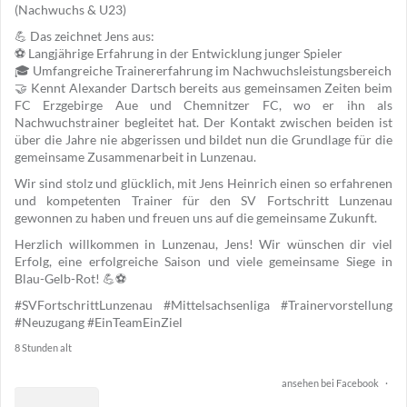
(Nachwuchs & U23)
💪 Das zeichnet Jens aus:
⚽ Langjährige Erfahrung in der Entwicklung junger Spieler
🎓 Umfangreiche Trainererfahrung im Nachwuchsleistungsbereich
🤝 Kennt Alexander Dartsch bereits aus gemeinsamen Zeiten beim
FC Erzgebirge Aue und Chemnitzer FC, wo er ihn als
Nachwuchstrainer begleitet hat. Der Kontakt zwischen beiden ist
über die Jahre nie abgerissen und bildet nun die Grundlage für die
gemeinsame Zusammenarbeit in Lunzenau.
Wir sind stolz und glücklich, mit Jens Heinrich einen so erfahrenen
und kompetenten Trainer für den SV Fortschritt Lunzenau
gewonnen zu haben und freuen uns auf die gemeinsame Zukunft.
Herzlich willkommen in Lunzenau, Jens! Wir wünschen dir viel
Erfolg, eine erfolgreiche Saison und viele gemeinsame Siege in
Blau-Gelb-Rot! 💪⚽
#SVFortschrittLunzenau
#Mittelsachsenliga
#Trainervorstellung
#Neuzugang
#EinTeamEinZiel
8 Stunden alt
ansehen bei Facebook
·