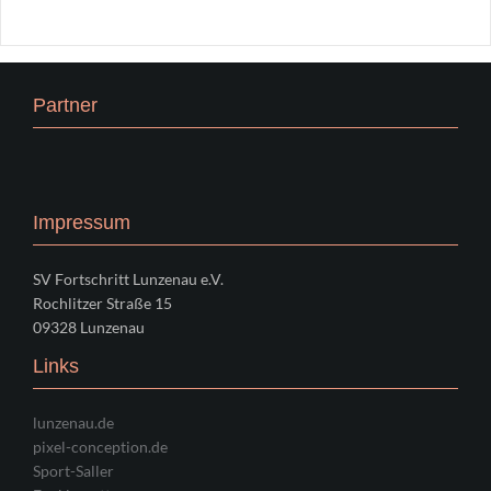
Partner
Impressum
SV Fortschritt Lunzenau e.V.
Rochlitzer Straße 15
09328 Lunzenau
Links
lunzenau.de
pixel-conception.de
Sport-Saller