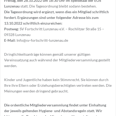
Freitag, den 28.10.2022 um 18:30 Uhr im Speisesaal der EOS
Lunzenau
statt. Die Tagesordnung bleibt sodann bestehen.
Die Tagesordnung wird ergänzt, wenn dies ein Mitglied schriftlich
fordert. Ergänzungen sind unter folgender Adresse bis zum
13.10.2022 schriftlich einzureichen:
Postweg:
SV Fortschritt Lunzenau e.V. – Rochlitzer Straße 15 –
09328 Lunzenau
E-Mail:
Info@sv-fortschritt-lunzenau.de
Dringlichkeitsanträge können gemäß unserer gültigen
Vereinssatzung auch während der Mitgliederversammlung gestellt
werden.
Kinder und Jugentliche haben kein Stimmrecht. Sie können durch
Ihre ihre Eltern oder Erziehungsberechtigten vertreten werden. Die
Meinungen werden dringend gebraucht.
Die ordentliche Mitgliederversammlung findet unter Einhaltung
der jeweils geltenden Hygiene- und Abstandsregeln statt. Wir