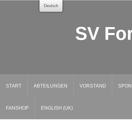
Zum
Deutsch
Inhalt
springen
SV For
START
ABTEILUNGEN
VORSTAND
SPON
FANSHOP
ENGLISH (UK)