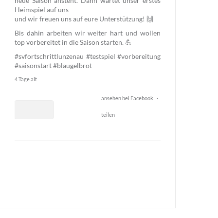
neue Saison ansteht. Dann wartet unser erstes
Heimspiel auf uns
und wir freuen uns auf eure Unterstützung! 🙌
Bis dahin arbeiten wir weiter hart und wollen
top vorbereitet in die Saison starten. 💪
#svfortschrittlunzenau
#testspiel
#vorbereitung
#saisonstart
#blaugelbrot
4 Tage alt
ansehen bei Facebook
·
teilen
0
26
0