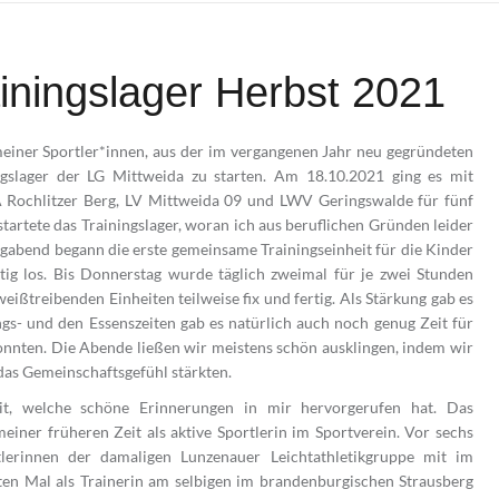
ainingslager Herbst 2021
meiner Sportler*innen, aus der im vergangenen Jahr neu gegründeten
ingslager der LG Mittweida zu starten. Am 18.10.2021 ging es mit
A Rochlitzer Berg, LV Mittweida 09 und LWV Geringswalde für fünf
tartete das Trainingslager, woran ich aus beruflichen Gründen leider
agabend begann die erste gemeinsame Trainingseinheit für die Kinder
tig los. Bis Donnerstag wurde täglich zweimal für je zwei Stunden
eißtreibenden Einheiten teilweise fix und fertig. Als Stärkung gab es
ngs- und den Essenszeiten gab es natürlich auch noch genug Zeit für
 konnten. Die Abende ließen wir meistens schön ausklingen, indem wir
 das Gemeinschaftsgefühl stärkten.
it, welche schöne Erinnerungen in mir hervorgerufen hat. Das
meiner früheren Zeit als aktive Sportlerin im Sportverein. Vor sechs
lerinnen der damaligen Lunzenauer Leichtathletikgruppe mit im
ten Mal als Trainerin am selbigen im brandenburgischen Strausberg