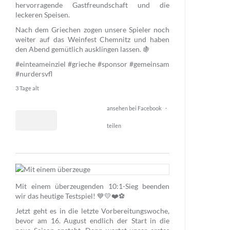
hervorragende Gastfreundschaft und die
leckeren Speisen.
Nach dem Griechen zogen unsere Spieler noch
weiter auf das Weinfest Chemnitz und haben
den Abend gemütlich ausklingen lassen. 🍇
#einteameinziel
#grieche
#sponsor
#gemeinsam
#nurdersvfl
3 Tage alt
ansehen bei Facebook
·
teilen
1
49
Mit einem überzeugenden 10:1-Sieg beenden
2
wir das heutige Testspiel! 💙💛❤️⚽️
Jetzt geht es in die letzte Vorbereitungswoche,
bevor am 16. August endlich der Start in die