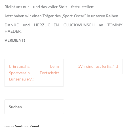
Bleibt uns nur – und das voller Stolz – festzustellen:
Jetzt haben wir einen Träger des „Sport-Oscar“ in unseren Reihen.
DANKE und HERZLICHEN GLÜCKWUNSCH an TOMMY
HAEDER.
VERDIENT!
Beitragsnavigation
Erstmalig beim
„Wir sind fast fertig!“
Sportverein Fortschritt
Lunzenau e.V.:
Suchen
nach:
unser YouTube Kanal