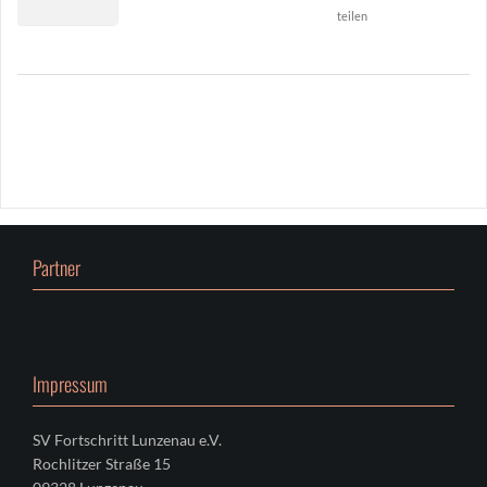
teilen
0
26
0
Partner
Impressum
SV Fortschritt Lunzenau e.V.
Rochlitzer Straße 15