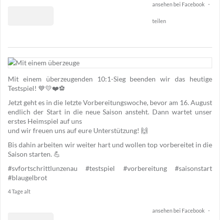
ansehen bei Facebook
·
teilen
1
49
Mit einem überzeugenden 10:1-Sieg beenden wir das heutige
2
Testspiel! 💙💛❤️⚽️
Jetzt geht es in die letzte Vorbereitungswoche, bevor am 16. August
endlich der Start in die neue Saison ansteht. Dann wartet unser
erstes Heimspiel auf uns
und wir freuen uns auf eure Unterstützung! 🙌
Bis dahin arbeiten wir weiter hart und wollen top vorbereitet in die
Saison starten. 💪
#svfortschrittlunzenau
#testspiel
#vorbereitung
#saisonstart
#blaugelbrot
4 Tage alt
ansehen bei Facebook
·