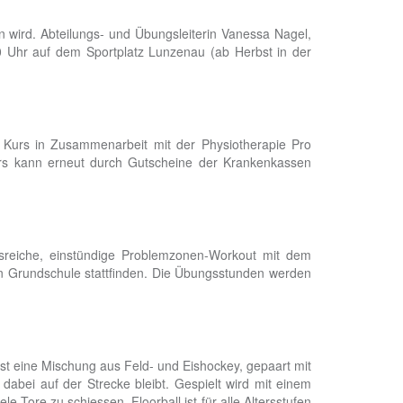
n wird. Abteilungs- und Übungsleiterin Vanessa Nagel,
0 Uhr auf dem Sportplatz Lunzenau (ab Herbst in der
n Kurs in Zusammenarbeit mit der Physiotherapie Pro
urs kann erneut durch Gutscheine der Krankenkassen
gsreiche, einstündige Problemzonen-Workout mit dem
 an Grundschule stattfinden. Die Übungsstunden werden
 ist eine Mischung aus Feld- und Eishockey, gepaart mit
dabei auf der Strecke bleibt. Gespielt wird mit einem
e Tore zu schiessen. Floorball ist für alle Altersstufen