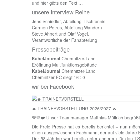
und hier gibts den Text …
unsere Interview Reihe
Jens Schindler, Abteilung Tischtennis
Carmen Petrus, Abteilung Wandern
Steve Ahnert und Olaf Vogel,
Verantwortliche der Fanabteilung
Pressebeiträge
KabelJournal
Chemnitzer-Land
Eröffnung Multifunktionsgebäude
KabelJournal
Chemnitzer-Land
Chemnitzer FC siegt 16 : 0
wir bei Facebook
🔥 TRAINERVORSTELLUNG 2026/2027 🔥
💙💛❤️ Unser Teammanager Matthias Müllrich begrüßt u
Die Freie Presse hat es bereits berichtet – nun möch
einen ausgewiesenen Fachmann, der auf viele Jahre Er
Der 58-Jährige war bereits unter anderem für den T