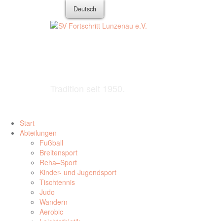
Zum
Deutsch
Inhalt
springen
SV Fortschri
Tradition seit 1950.
Start
Abteilungen
Fußball
Breitensport
Reha–Sport
Kinder- und Jugendsport
Tischtennis
Judo
Wandern
Aerobic