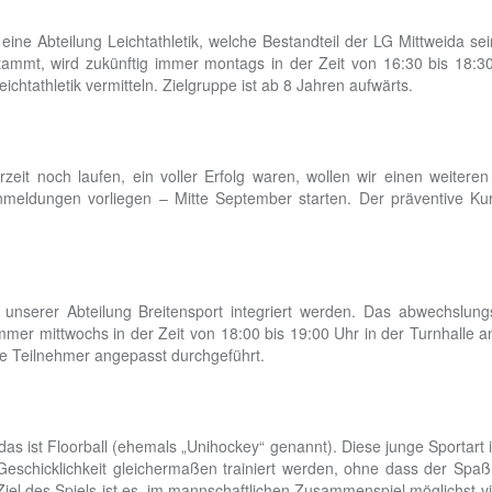
ine Abteilung Leichtathletik, welche Bestandteil der LG Mittweida sei
mmt, wird zukünftig immer montags in der Zeit von 16:30 bis 18:3
ichtathletik vermitteln. Zielgruppe ist ab 8 Jahren aufwärts.
it noch laufen, ein voller Erfolg waren, wollen wir einen weitere
Anmeldungen vorliegen – Mitte September starten. Der präventive K
unserer Abteilung Breitensport integriert werden. Das abwechslun
mmer mittwochs in der Zeit von 18:00 bis 19:00 Uhr in der Turnhalle
die Teilnehmer angepasst durchgeführt.
 das ist Floorball (ehemals „Unihockey“ genannt). Diese junge Sportart
Geschicklichkeit gleichermaßen trainiert werden, ohne dass der Spaß 
iel des Spiels ist es, im mannschaftlichen Zusammenspiel möglichst viel