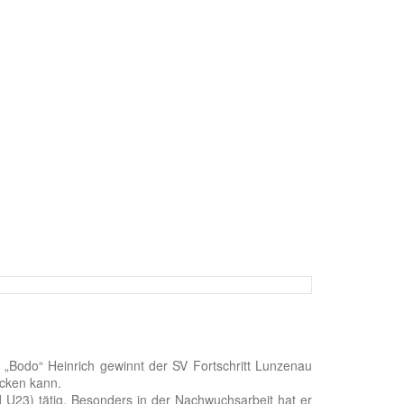
s „Bodo“ Heinrich gewinnt der SV Fortschritt Lunzenau
icken kann.
U23) tätig. Besonders in der Nachwuchsarbeit hat er