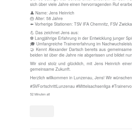
sich über viele Jahre einen hervorragenden Ruf erarbei
👤 Name: Jens Heinrich
🎂 Alter: 58 Jahre
⬅️ Vorherige Stationen: TSV IFA Chemnitz, FSV Zwic
💪 Das zeichnet Jens aus:
⚽ Langjährige Erfahrung in der Entwicklung junger Spi
🎓 Umfangreiche Trainererfahrung im Nachwuchsleist
🤝 Kennt Alexander Dartsch bereits aus gemeinsamen
beiden ist über die Jahre nie abgerissen und bildet 
Wir sind stolz und glücklich, mit Jens Heinrich e
gemeinsame Zukunft.
Herzlich willkommen in Lunzenau, Jens! Wir wünschen d
#SVFortschrittLunzenau
#Mittelsachsenliga
#Trainervo
52 Minuten alt
0