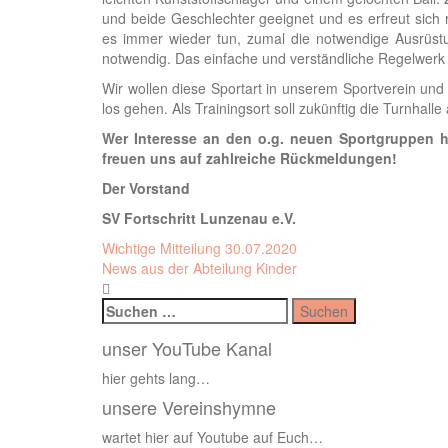
und beide Geschlechter geeignet und es erfreut sich 
es immer wieder tun, zumal die notwendige Ausrüstung
notwendig. Das einfache und verständliche Regelwerk 
Wir wollen diese Sportart in unserem Sportverein und
los gehen. Als Trainingsort soll zukünftig die Turnhall
Wer Interesse an den o.g. neuen Sportgruppen ha
freuen uns auf zahlreiche Rückmeldungen!
Der Vorstand
SV Fortschritt Lunzenau e.V.
Beitragsnavigation
Wichtige Mitteilung 30.07.2020
News aus der Abteilung Kinder
Suchen
nach:
unser YouTube Kanal
hier gehts lang…
unsere Vereinshymne
wartet hier auf Youtube auf Euch…