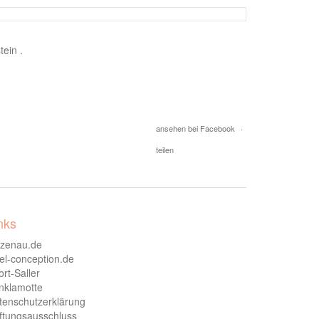
ein .
ansehen bei Facebook
·
teilen
nks
nzenau.de
xel-conception.de
rt-Saller
nklamotte
tenschutzerklärung
ftungsausschluss