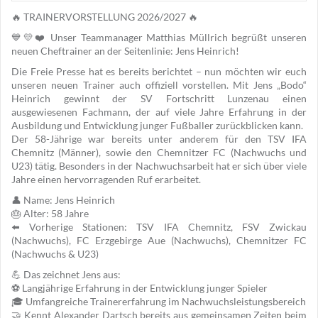
🔥 TRAINERVORSTELLUNG 2026/2027 🔥
💙💛❤️ Unser Teammanager Matthias Müllrich begrüßt unseren
neuen Cheftrainer an der Seitenlinie: Jens Heinrich!
Die Freie Presse hat es bereits berichtet – nun möchten wir euch
unseren neuen Trainer auch offiziell vorstellen. Mit Jens „Bodo“
Heinrich gewinnt der SV Fortschritt Lunzenau einen
ausgewiesenen Fachmann, der auf viele Jahre Erfahrung in der
Ausbildung und Entwicklung junger Fußballer zurückblicken kann.
Der 58-Jährige war bereits unter anderem für den TSV IFA
Chemnitz (Männer), sowie den Chemnitzer FC (Nachwuchs und
U23) tätig. Besonders in der Nachwuchsarbeit hat er sich über viele
Jahre einen hervorragenden Ruf erarbeitet.
👤 Name: Jens Heinrich
🎂 Alter: 58 Jahre
⬅️ Vorherige Stationen: TSV IFA Chemnitz, FSV Zwickau
(Nachwuchs), FC Erzgebirge Aue (Nachwuchs), Chemnitzer FC
(Nachwuchs & U23)
💪 Das zeichnet Jens aus:
⚽ Langjährige Erfahrung in der Entwicklung junger Spieler
🎓 Umfangreiche Trainererfahrung im Nachwuchsleistungsbereich
🤝 Kennt Alexander Dartsch bereits aus gemeinsamen Zeiten beim