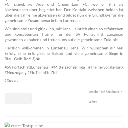
FC Erzgebirge Aue und Chemnitzer FC, wo er ihn als
Nachwuchstrainer begleitet hat. Der Kontakt zwischen beiden ist
über die Jahre nie abgerissen und bildet nun die Grundlage für die
gemeinsame Zusammenarbeit in Lunzenau.
Wir sind stolz und glücklich, mit Jens Heinrich einen so erfahrenen
und kompetenten Trainer für den SV Fortschritt Lunzenau
gewonnen zu haben und freuen uns auf die gemeinsame Zukunft.
Herzlich willkommen in Lunzenau, Jens! Wir wünschen dir viel
Erfolg, eine erfolgreiche Saison und viele gemeinsame Siege in
Blau-Gelb-Rot! 💪⚽
#SVFortschrittLunzenau
#Mittelsachsenliga
#Trainervorstellung
#Neuzugang
#EinTeamEinZiel
2 Tage alt
ansehen bei Facebook
·
teilen
1
85