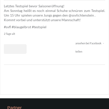
Letztes Testspiel bevor Saisoneröffnung!
12
Am Sonntag heißt es noch einmal Schuhe schnüren zum Testspiel.
Um 15 Uhr spielen unsere Jungs gegen den @ssvlichtenstein .
Kommt vorbei und unterstützt unsere Mannschaft!
#svfl
#blaugelbrot
#testspiel
2 Tage alt
ansehen bei Facebook
·
teilen
2
15
0
Partner