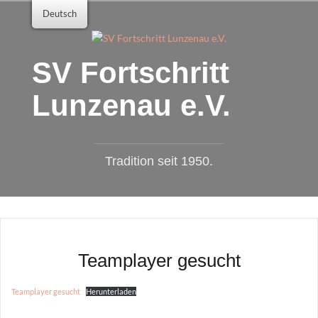
Zum
Deutsch
Inhalt
springen
SV Fortschritt
Lunzenau e.V.
Tradition seit 1950.
Teamplayer gesucht
Teamplayer gesucht
Herunterladen