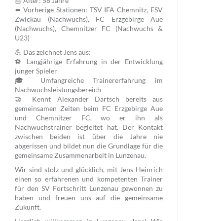
🎂 Alter: 58 Jahre
⬅️ Vorherige Stationen: TSV IFA Chemnitz, FSV
Zwickau (Nachwuchs), FC Erzgebirge Aue
(Nachwuchs), Chemnitzer FC (Nachwuchs &
U23)
💪 Das zeichnet Jens aus:
⚽ Langjährige Erfahrung in der Entwicklung
junger Spieler
🎓 Umfangreiche Trainererfahrung im
Nachwuchsleistungsbereich
🤝 Kennt Alexander Dartsch bereits aus
gemeinsamen Zeiten beim FC Erzgebirge Aue
und Chemnitzer FC, wo er ihn als
Nachwuchstrainer begleitet hat. Der Kontakt
zwischen beiden ist über die Jahre nie
abgerissen und bildet nun die Grundlage für die
gemeinsame Zusammenarbeit in Lunzenau.
Wir sind stolz und glücklich, mit Jens Heinrich
einen so erfahrenen und kompetenten Trainer
für den SV Fortschritt Lunzenau gewonnen zu
haben und freuen uns auf die gemeinsame
Zukunft.