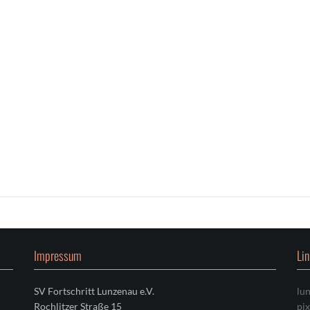
Impressum
Li
SV Fortschritt Lunzenau e.V.
lu
Rochlitzer Straße 15
pi