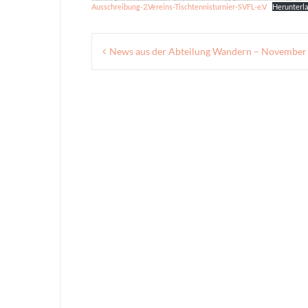
Ausschreibung-2.Vereins-Tischtennisturnier-SVFL-e.V
Herunterl
Beitragsnavigation
News aus der Abteilung Wandern – November