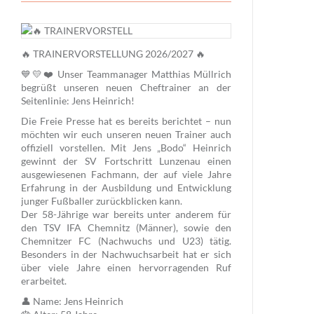
🔥 TRAINERVORSTELLUNG 2026/2027 🔥
💙💛❤️ Unser Teammanager Matthias Müllrich
begrüßt unseren neuen Cheftrainer an der
Seitenlinie: Jens Heinrich!
Die Freie Presse hat es bereits berichtet – nun
möchten wir euch unseren neuen Trainer auch
offiziell vorstellen. Mit Jens „Bodo“ Heinrich
gewinnt der SV Fortschritt Lunzenau einen
ausgewiesenen Fachmann, der auf viele Jahre
Erfahrung in der Ausbildung und Entwicklung
junger Fußballer zurückblicken kann.
Der 58-Jährige war bereits unter anderem für
den TSV IFA Chemnitz (Männer), sowie den
Chemnitzer FC (Nachwuchs und U23) tätig.
Besonders in der Nachwuchsarbeit hat er sich
über viele Jahre einen hervorragenden Ruf
erarbeitet.
👤 Name: Jens Heinrich