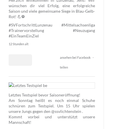
Herzlich willkommen in Lunzenau, Jens! Wir
wünschen dir viel Erfolg, eine erfolgreiche
Saison und viele gemeinsame Siege in Blau-Gelb-
Rot! 💪⚽
#SVFortschrittLunzenau
#Mittelsachsenliga
#Trainervorstellung
#Neuzugang
#EinTeamEinZiel
12 Stunden alt
ansehen bei Facebook
·
teilen
1
50
Letztes Testspiel bevor Saisoneröffnung!
Am Sonntag heißt es noch einmal Schuhe
5
schnüren zum Testspiel. Um 15 Uhr spielen
unsere Jungs gegen den @ssvlichtenstein .
Kommt vorbei und unterstützt unsere
Mannschaft!