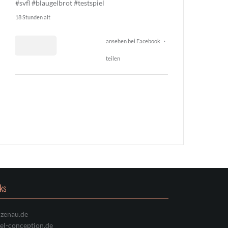
#svfl
#blaugelbrot
#testspiel
18 Stunden alt
ansehen bei Facebook
·
teilen
2
15
0
nks
nzenau.de
xel-conception.de